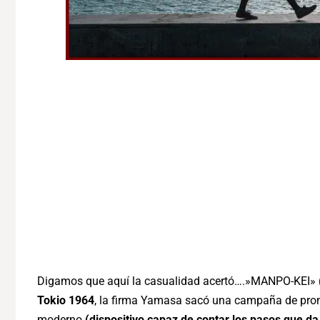
Digamos que aquí la casualidad acertó….»MANPO-KEI»
Tokio 1964
, la firma Yamasa sacó una campaña de pro
moderno
(dispositivo capaz de contar los pasos que d