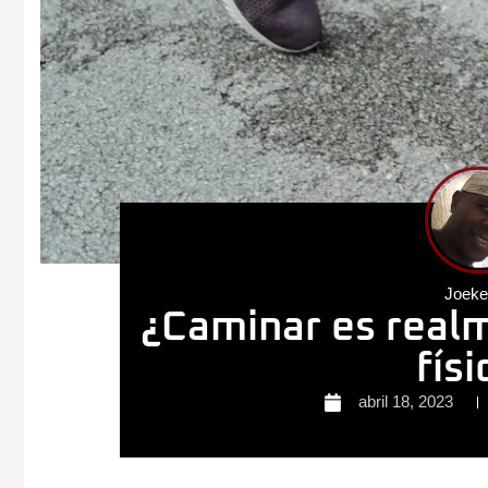
Joek
¿Caminar es realm
fís
abril 18, 2023