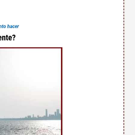
nto hacer
ente?