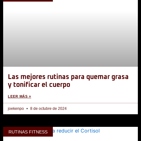
1:37
Rutina GAP: trabajo de glúteos, abdominales y
1:25
Las Rebotadas - Rutina para tonificar tus pier
1:31
4 Ejercicios de Zancadas para tonificar piernas
1:52
4 Ejercicios básicos para tonificar la entrepie
Las mejores rutinas para quemar grasa
y tonificar el cuerpo
LEER MÁS »
joekenpo
8 de octubre de 2024
RUTINAS FITNESS