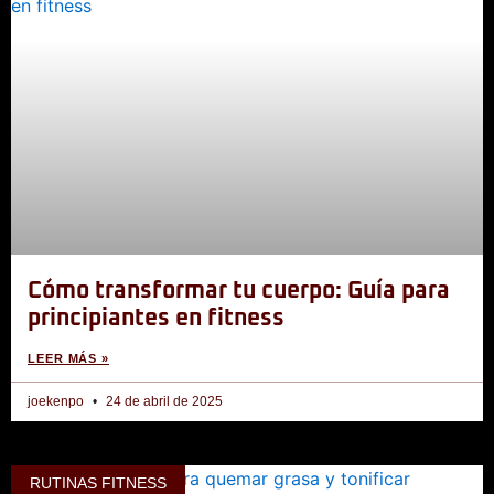
1:01
GLÚTEOS: 3 ejercicios para su desarrollo
1:14
Tríceps braquial: 5 ejercicios para su desarroll
2:40
HIPERCIFOSIS DORSAL: 5 ejercicios que te ayu
1:19
4 ejercicios con mancuernas para desarrollar l
Cómo transformar tu cuerpo: Guía para
3:06
Isquiotibiales 5 variantes básicas para fortal
principiantes en fitness
LEER MÁS »
2:29
Abdomen bajo - Rutina para definir y fortalece
joekenpo
24 de abril de 2025
2:02
Abdomen bajo: rutina para definir y fortalecer 
RUTINAS FITNESS