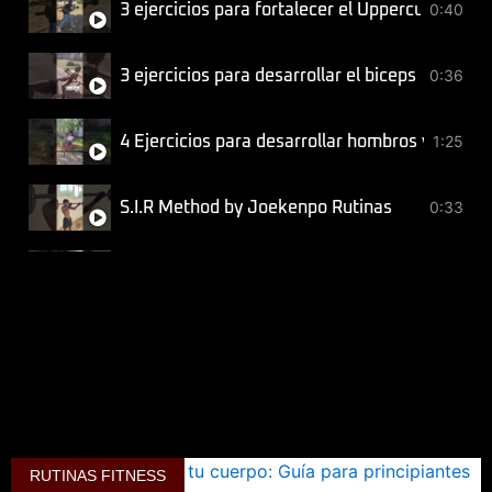
0:40
3 ejercicios para fortalecer el Uppercut
0:36
3 ejercicios para desarrollar el biceps braquial
1:25
4 Ejercicios para desarrollar hombros y espald
0:33
S.I.R Method by Joekenpo Rutinas
0:41
¡Consigue un abdomen plano desde la comodid
1:17
3 Ejercicios para el desarrollo de los pectorale
3:16
3 Variantes de Prensa para piernas
3:05
Mujeres: 5 Ejercicios para aumentar y tonifica
RUTINAS FITNESS