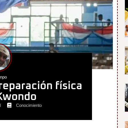
enpo
preparación física
eKwondo
Conocimiento