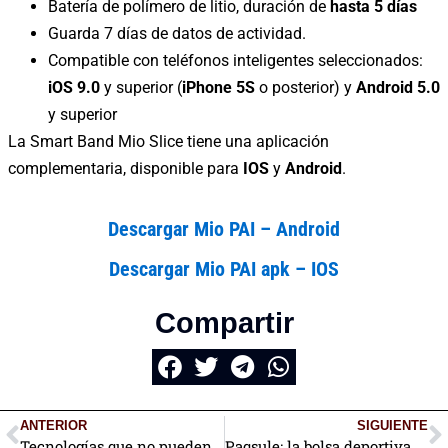
Batería de polímero de litio, duración de
hasta 5 días
Guarda 7 días de datos de actividad.
Compatible con teléfonos inteligentes seleccionados:
iOS 9.0
y superior (
iPhone 5S
o posterior) y
Android 5.0
y superior
La Smart Band Mio Slice tiene una aplicación
complementaria, disponible para
IOS
y
Android
.
Descargar Mio PAI – Android
Descargar Mio PAI apk – IOS
Compartir
ANTERIOR
SIGUIENTE
Tecnologías que no pueden faltar en un gimnasio moderno
Paqsule: la bolsa deportiva con tecnología para limpiar tu ropa de entrenamiento