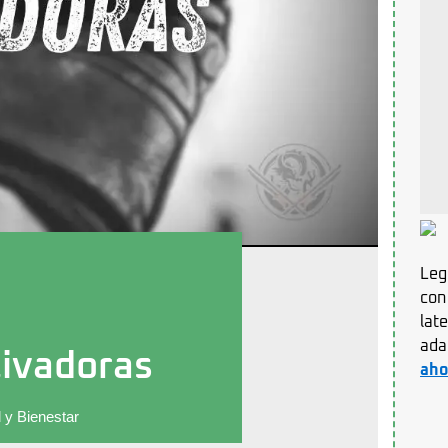
Leg
con
lat
ada
tivadoras
aho
 y Bienestar