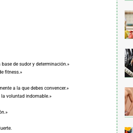
a base de sudor y determinación.»
e fitness.»
 mente a la que debes convencer.»
e la voluntad indomable.»
ón.»
uerte.