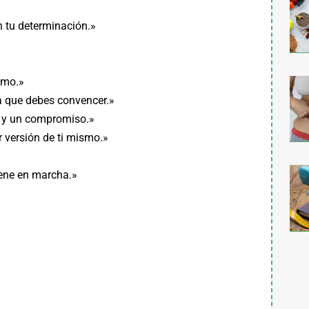
en tu determinación.»
smo.»
a que debes convencer.»
ud y un compromiso.»
 versión de ti mismo.»
iene en marcha.»