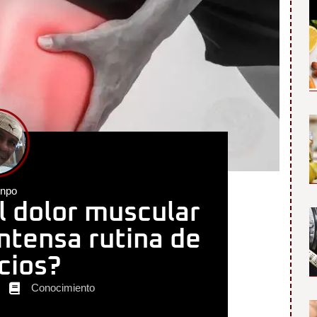
enpo
l dolor muscular
ntensa rutina de
icios?
Conocimiento