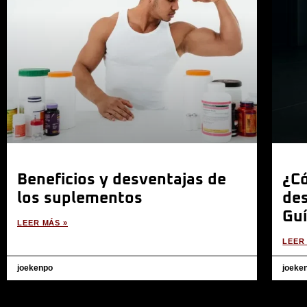
Beneficios y desventajas de
¿C
los suplementos
de
Guí
LEER MÁS »
LEER
joekenpo
joeke