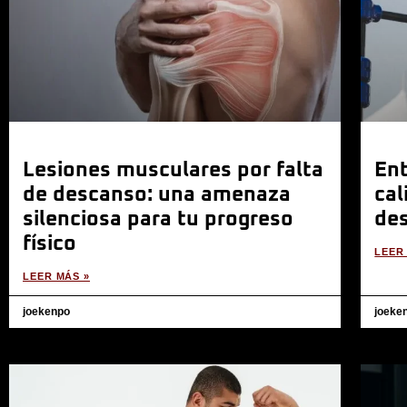
Lesiones musculares por falta
Ent
de descanso: una amenaza
cal
silenciosa para tu progreso
des
físico
LEER
LEER MÁS »
joekenpo
joeke