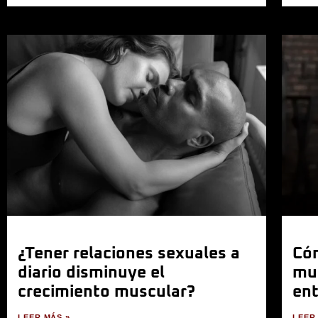
¿Tener relaciones sexuales a
Cóm
diario disminuye el
mu
crecimiento muscular?
en
LEER MÁS »
LEER