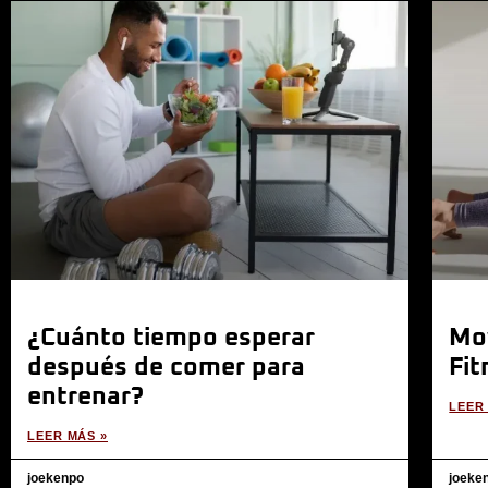
¿Cuánto tiempo esperar
Mov
después de comer para
Fit
entrenar?
LEER
LEER MÁS »
joekenpo
joeke