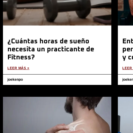
¿Cuántas horas de sueño
En
necesita un practicante de
per
Fitness?
y c
LEER MÁS »
LEER
joekenpo
joeke