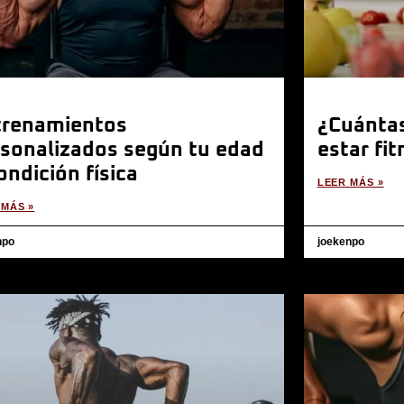
trenamientos
¿Cuántas
sonalizados según tu edad
estar fi
ondición física
LEER MÁS »
 MÁS »
npo
joekenpo