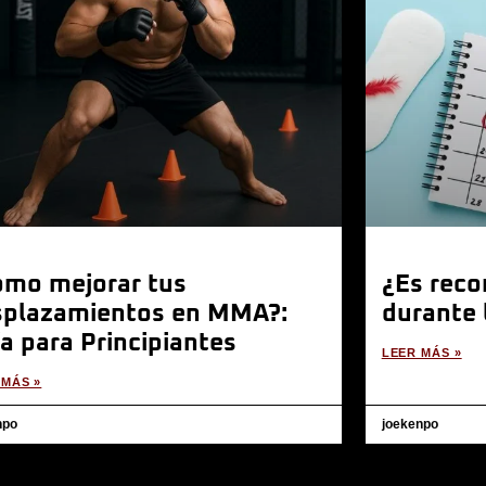
ómo mejorar tus
¿Es rec
splazamientos en MMA?:
durante 
a para Principiantes
LEER MÁS »
 MÁS »
npo
joekenpo