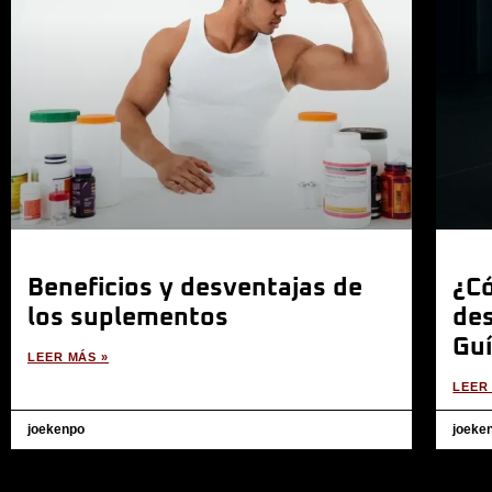
Beneficios y desventajas de
¿C
los suplementos
de
Guí
LEER MÁS »
LEER
joekenpo
joeke