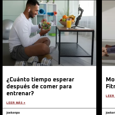
¿Cuánto tiempo esperar
Mov
después de comer para
Fit
entrenar?
LEER
LEER MÁS »
joekenpo
joeke