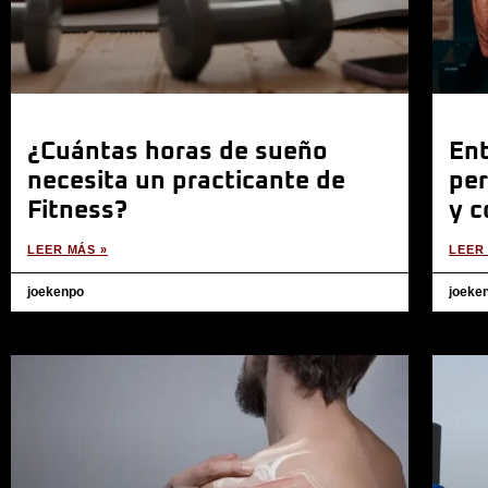
¿Cuántas horas de sueño
En
necesita un practicante de
per
Fitness?
y c
LEER MÁS »
LEER
joekenpo
joeke