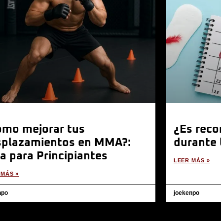
ómo mejorar tus
¿Es rec
splazamientos en MMA?:
durante 
a para Principiantes
LEER MÁS »
 MÁS »
npo
joekenpo