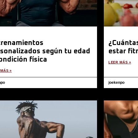
trenamientos
¿Cuántas
sonalizados según tu edad
estar fi
ondición física
LEER MÁS »
 MÁS »
npo
joekenpo