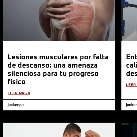
Lesiones musculares por falta
Ent
de descanso: una amenaza
cal
silenciosa para tu progreso
des
físico
LEER
LEER MÁS »
joekenpo
joeke