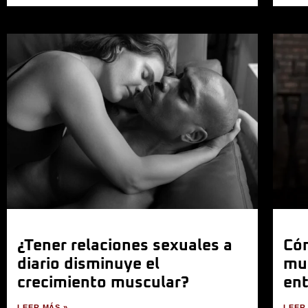
¿Tener relaciones sexuales a
Cóm
diario disminuye el
mu
crecimiento muscular?
en
LEER MÁS »
LEER